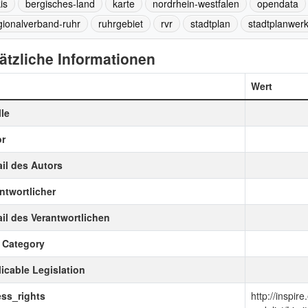
is
bergisches-land
karte
nordrhein-westfalen
opendata
gionalverband-ruhr
ruhrgebiet
rvr
stadtplan
stadtplanwer
ätzliche Informationen
Wert
le
r
il des Autors
ntwortlicher
il des Verantwortlichen
 Category
icable Legislation
ss_rights
http://inspir