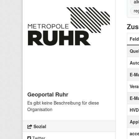
alk
re
Zus
Feld
Quel
Auto
E-Ma
Vera
Geoportal Ruhr
E-Ma
Es gibt keine Beschreibung für diese
Organisation
HVD
Appl
Sozial
acce
Twitter