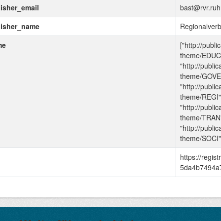
isher_email
bast@rvr.ruh
lisher_name
Regionalver
me
["http://publ
theme/EDUC
"http://publi
theme/GOVE
"http://publi
theme/REGI"
"http://publi
theme/TRAN"
"http://publi
theme/SOCI"
https://regi
5da4b7494a