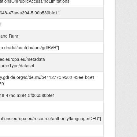
itationsOnPublicAccess/noLimitations
b648-47ac-a394-5f00b580bfe1"]
r
band Ruhr
-ap.de/def/contributors/gdiRVR"]
e.ec.europa.eu/metadata-
ourceType/dataset
stry.gdi-de.org/id/de.nw/b441277c-9502-43ee-bc91-
79
48-47ac-a394-5f00b580bfe1
ications.europa.eu/resource/authority/language/DEU"]