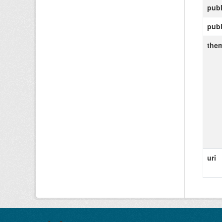
publ
pub
the
uri