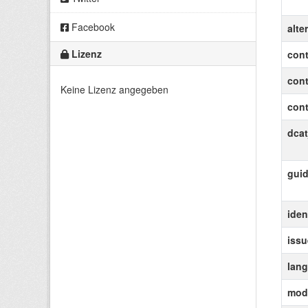
Facebook
alte
Lizenz
cont
con
Keine Lizenz angegeben
cont
dcat
gui
ident
iss
lan
modi