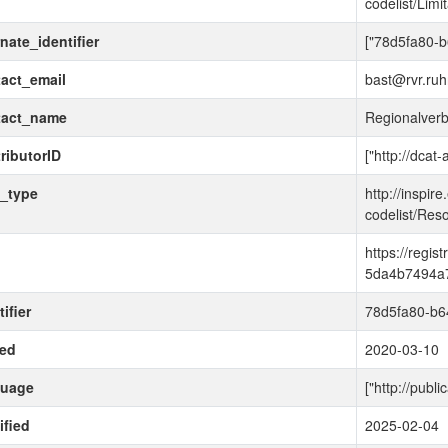
codelist/Lim
rnate_identifier
["78d5fa80-
act_email
bast@rvr.ruh
tact_name
Regionalver
ributorID
["http://dcat
_type
http://inspir
codelist/Res
d
https://regi
5da4b7494a
ifier
78d5fa80-b6
ued
2020-03-10
guage
["http://publ
fied
2025-02-04