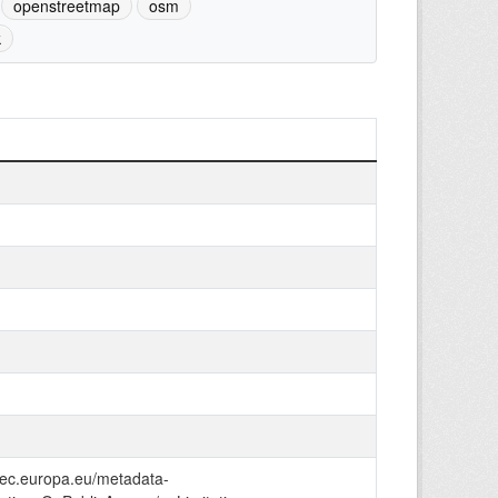
openstreetmap
osm
k
e.ec.europa.eu/metadata-