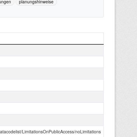
ungen
planungshinweise
datacodelist/LimitationsOnPublicAccess/noLimitations