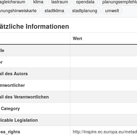
sgleichsraum
klima
lastraum
opendata
planungsempfehl
anungshinweiskarte
stadtklima
stadtplanung
umwelt
ätzliche Informationen
Wert
le
r
il des Autors
ntwortlicher
il des Verantwortlichen
 Category
icable Legislation
ss_rights
http://inspire.ec.europa.eu/meta