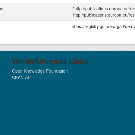
me
["http://publications.europa.eu/r
"http://publications.europa.eu/r
https://registry.gdi-de.org/id/
Weiterführende Links
Open Knowledge Foundation
CKAN-API