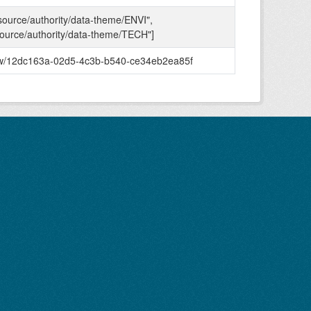
esource/authority/data-theme/ENVI",
esource/authority/data-theme/TECH"]
de.nw/12dc163a-02d5-4c3b-b540-ce34eb2ea85f