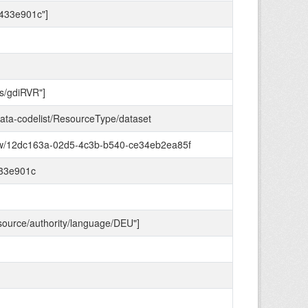
433e901c"]
rs/gdiRVR"]
data-codelist/ResourceType/dataset
de.nw/12dc163a-02d5-4c3b-b540-ce34eb2ea85f
433e901c
esource/authority/language/DEU"]