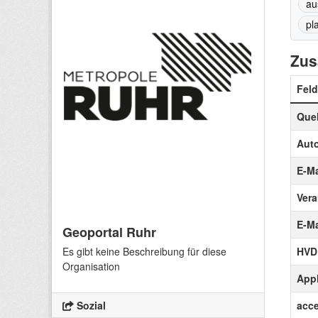
au
pl
Zus
Feld
Quel
Auto
E-Ma
Vera
E-Ma
Geoportal Ruhr
Es gibt keine Beschreibung für diese
HVD
Organisation
Appl
Sozial
acce