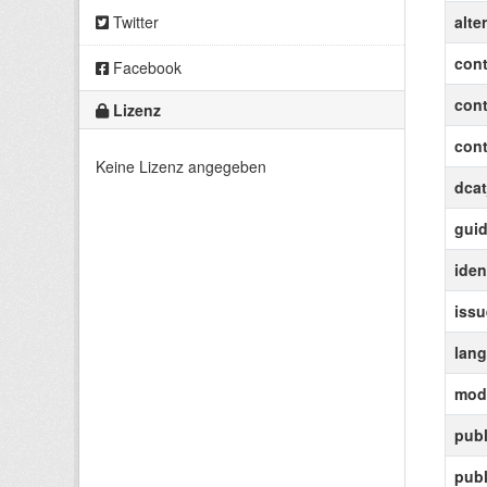
Twitter
alte
cont
Facebook
con
Lizenz
cont
Keine Lizenz angegeben
dcat
gui
ident
iss
lan
modi
publ
pub