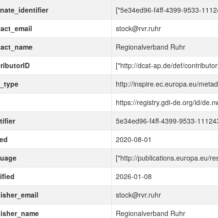
rnate_identifier
["5e34ed96-f4ff-4399-9533-1112
act_email
stock@rvr.ruhr
tact_name
Regionalverband Ruhr
ributorID
["http://dcat-ap.de/def/contributo
_type
http://inspire.ec.europa.eu/meta
d
https://registry.gdi-de.org/id/
ifier
5e34ed96-f4ff-4399-9533-1112
ued
2020-08-01
guage
["http://publications.europa.eu/r
fied
2026-01-08
isher_email
stock@rvr.ruhr
lisher_name
Regionalverband Ruhr